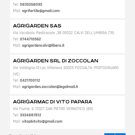
Tel:
0835268093
Mail:
agrifertile@gmail.com
AGRIGARDEN SAS
Via Vocabolo Piedicasale ,38 05032 CALVI DELL'UMBRIA (TR)
Tel:
0744710562
Mail:
agrigardencalvi@libero.it
AGRIGARDEN SRL DI ZOCCOLAN
Via Valdagno,13-Loc.Villanova 30025 FOSSALTA -PORTOGRUARO
(VE)
Tel:
0421700112
Mail:
agrigarden.zoccolan@legalmail.it
AGRIGARMAC DI VITO PAPARA
Via Fiume, 6 72027 SAN PIETRO VERNOTICO (BR)
Tel:
3334887812
Mail:
vitop64vito@gmail.com