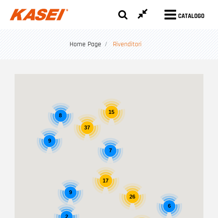
CATALOGO
Home Page
Rivenditori
15
8
37
9
7
17
9
26
6
2