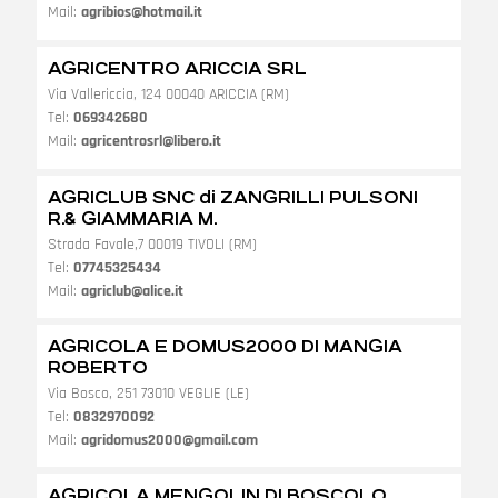
Mail:
agribios@hotmail.it
AGRICENTRO ARICCIA SRL
Via Vallericcia, 124 00040 ARICCIA (RM)
Tel:
069342680
Mail:
agricentrosrl@libero.it
AGRICLUB SNC di ZANGRILLI PULSONI
R.& GIAMMARIA M.
Strada Favale,7 00019 TIVOLI (RM)
Tel:
07745325434
Mail:
agriclub@alice.it
AGRICOLA E DOMUS2000 DI MANGIA
ROBERTO
Via Bosco, 251 73010 VEGLIE (LE)
Tel:
0832970092
Mail:
agridomus2000@gmail.com
AGRICOLA MENGOLIN DI BOSCOLO