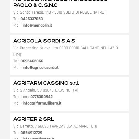
PAOLO & C. S.N.C.
Via Santa Teresa, 143 45010 VOLTO DI ROSOLINA (RO)
Tel:
0426337053
Mail:
info@mengolin.it
AGRICOLA SORDI S.A.S.
Via Prenestina Nuova, km 8200 00010 GALLICANO NEL LAZIO
(RM)
Tel:
0695462066
Mail:
info@agricolasordi.it
AGRIFARM CASSINO s.r.l.
Via S.Angelo, 58 03043 CASSINO (FR)
Telefono:
0776300942
Mail:
infoagrifarm@libero.it
AGRIFER 2 SRL
Via Cerreto, 7 66023 FRANCAVILLA AL MARE (CH)
Tel:
0854912729