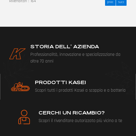
Rivenditori :
164
prec
succ
STORIA DELL’ AZIENDA
Professionalità, innovazione e specializzazione da
oltre 70 anni
PRODOTTI KASEI
Scopri tutti i prodotti Kasei a scoppio e a batteria
CERCHI UN RICAMBIO?
Scopri il rivenditore autorizzato più vicino a te