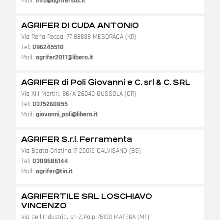
Mail:
info@agrifersas.it
AGRIFER DI CUDA ANTONIO
Via Rena Rossa, 77 88838 MESORACA (KR)
Tel:
096245510
Mail:
agrifer2011@libero.it
AGRIFER di Poli Giovanni e C. srl & C. SRL
Via XIII Martiri, 86/A 26040 GUSSOLA (CR)
Tel:
0375260855
Mail:
giovanni_poli@libero.it
AGRIFER S.r.l. Ferramenta
Via Beata Cristina,17 25012 CALVISANO (BS)
Tel:
0309686144
Mail:
agrifer@tin.it
AGRIFERTILE SRL LOSCHIAVO
VINCENZO
Via dell'Industria, sn-Z.Paip 75100 MATERA (MT)