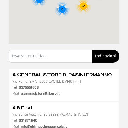
22
6
Inserisci un indirizzo
Indicazioni
A GENERAL STORE DI PASINI ERMANNO
Via Roma, 97/A 46033 CASTEL D'ARIO (MN)
Tel:
0376661608
Mail:
a.generalstore@libero.it
A.B.F. srl
Via Santa Vecchia, 85 23868 VALMADRERA (LC)
Tel:
031874640
Mail:
info@abfmacchineagricole.it