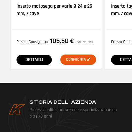
Inserto motosega per varie Ø 24 e 26
Inserto ta
mm, 7 cave
mm, 7 cav
105,50
€
Prezzo Consigliato:
Prezzo Consi
(iva inclusa)
DETTAGLI
DETTA
CONFRONTA
STORIA DELL’ AZIENDA
Professionalità, innovazione e specializzazione da
oltre 70 anni