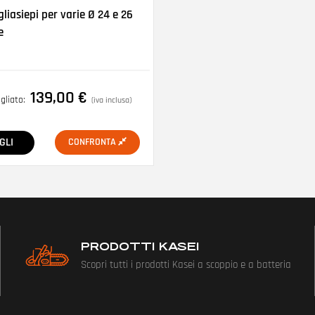
gliasiepi per varie Ø 24 e 26
e
139,00
€
gliato:
(iva inclusa)
GLI
CONFRONTA
PRODOTTI KASEI
Scopri tutti i prodotti Kasei a scoppio e a batteria