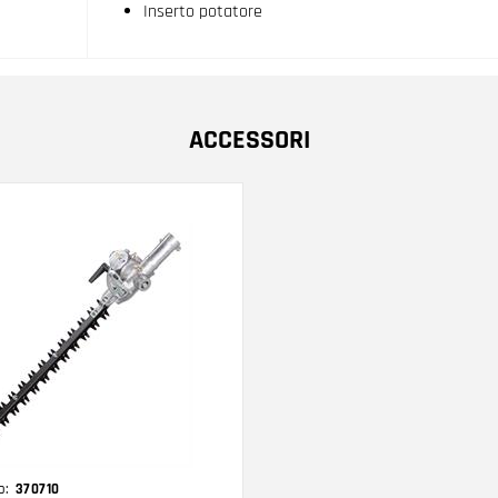
Inserto potatore
ACCESSORI
o:
370710