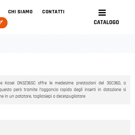
CHI SIAMO
CONTATTI
CATALOGO
one Kasei DN3Z36SC offre le medesime prestazioni del 3GC36D, a
questo però tramite l’aggancio rapido degli inserti in dotazione si
e in un potatore, tagliasiepi o decespugliatore