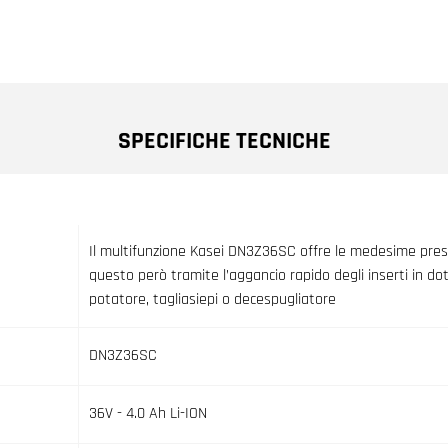
SPECIFICHE TECNICHE
Il multifunzione Kasei DN3Z36SC offre le medesime prest
questo però tramite l’aggancio rapido degli inserti in do
potatore, tagliasiepi o decespugliatore
DN3Z36SC
36V - 4.0 Ah Li-ION