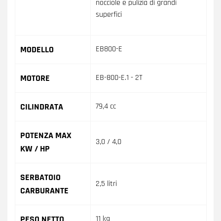
nocciole e pulizia di grandi
superfici
MODELLO
EB800-E
MOTORE
EB-800-E.1 - 2T
CILINDRATA
79,4 cc
POTENZA MAX
3,0 / 4,0
KW / HP
SERBATOIO
2,5 litri
CARBURANTE
PESO NETTO
11 kg